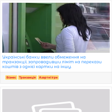
Українські банки ввели обмеження на
транзакції, запровадивши ліміт на перекази
коштів з однієї картки на іншу.
Бізнес
Транзакція
Азартні ігри