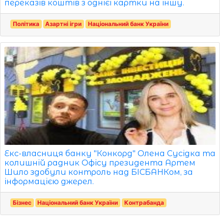
переказів коштів з однієї картки на іншу.
Політика
Азартні ігри
Національний банк України
Екс-власниця банку "Конкорд" Олена Сусідка та
колишній радник Офісу президента Артем
Шило здобули контроль над БІСБАНКом, за
інформацією джерел.
Бізнес
Національний банк України
Контрабанда