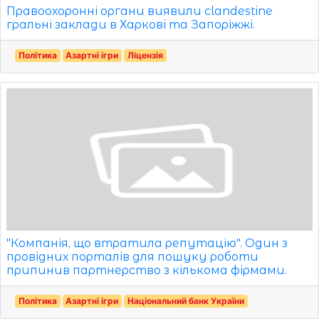
Правоохоронні органи виявили clandestine
гральні заклади в Харкові та Запоріжжі.
Політика
Азартні ігри
Ліцензія
"Компанія, що втратила репутацію". Один з
провідних порталів для пошуку роботи
припинив партнерство з кількома фірмами.
Політика
Азартні ігри
Національний банк України