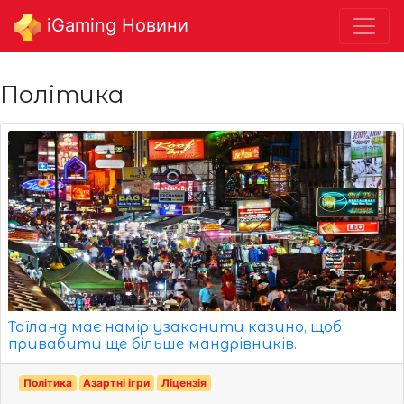
iGaming Новини
Політика
Таїланд має намір узаконити казино, щоб
привабити ще більше мандрівників.
Політика
Азартні ігри
Ліцензія