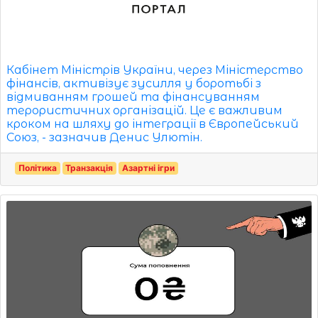
Кабінет Міністрів України, через Міністерство
фінансів, активізує зусилля у боротьбі з
відмиванням грошей та фінансуванням
терористичних організацій. Це є важливим
кроком на шляху до інтеграції в Європейський
Союз, - зазначив Денис Улютін.
Політика
Транзакція
Азартні ігри