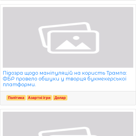
Підозра щодо маніпуляцій на користь Трампа:
ФБР провело обшуки у творця букмекерської
платформи.
Політика
Азартні ігри
Долар