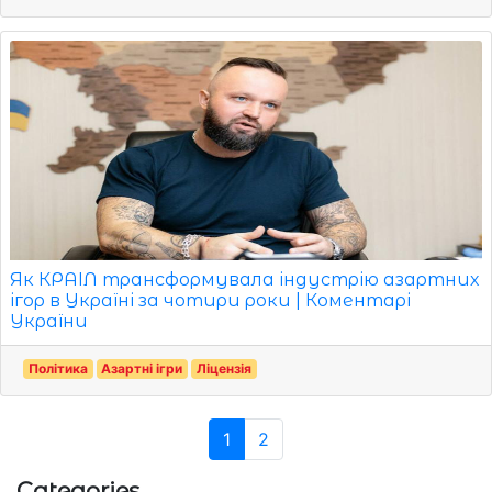
Як КРАІЛ трансформувала індустрію азартних
ігор в Україні за чотири роки | Коментарі
України
Політика
Азартні ігри
Ліцензія
1
2
Categories