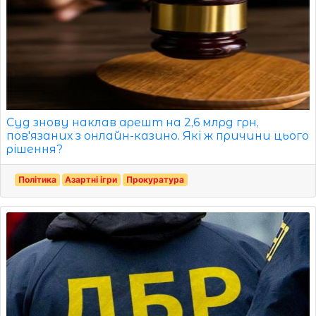
Суд знову наклав арешт на 2,6 млрд грн,
пов'язаних з онлайн-казино. Які ж причини цього
рішення?
Політика
Азартні ігри
Прокуратура