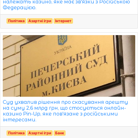
належать казино, яке має зв'язки з Російською
Федерацією.
Політика
Азартні ігри
Інтернет
Суд ухвалив рішення про скасування арешту
на суму 2,6 млрд грн, що стосується онлайн-
казино Pin-Up, яке пов'язане з російськими
інтересами.
Політика
Азартні ігри
Банк