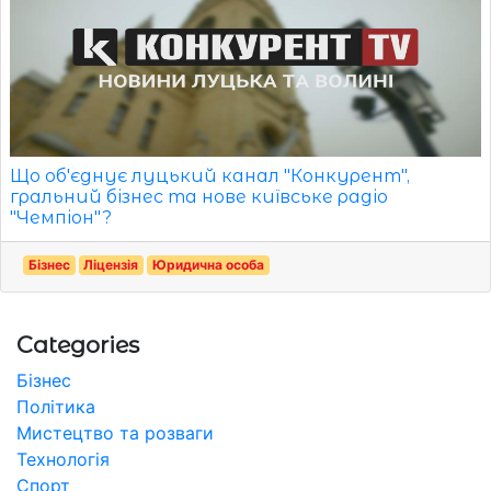
Що об'єднує луцький канал "Конкурент",
гральний бізнес та нове київське радіо
"Чемпіон"?
Бізнес
Ліцензія
Юридична особа
Categories
Бізнес
Політика
Мистецтво та розваги
Технологія
Спорт