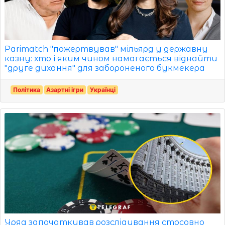
Parimatch "пожертвував" мільярд у державну
казну: хто і яким чином намагається віднайти
"друге дихання" для забороненого букмекера
Політика
Азартні ігри
Українці
Уряд започаткував розслідування стосовно