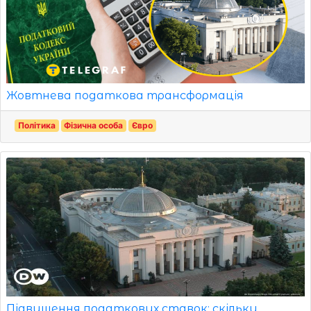
Жовтнева податкова трансформація
Політика
Фізична особа
Євро
Підвищення податкових ставок: скільки