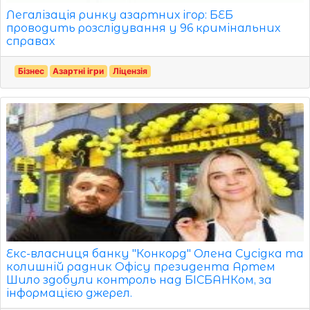
Легалізація ринку азартних ігор: БЕБ
проводить розслідування у 96 кримінальних
справах
Бізнес
Азартні ігри
Ліцензія
Екс-власниця банку "Конкорд" Олена Сусідка та
колишній радник Офісу президента Артем
Шило здобули контроль над БІСБАНКом, за
інформацією джерел.