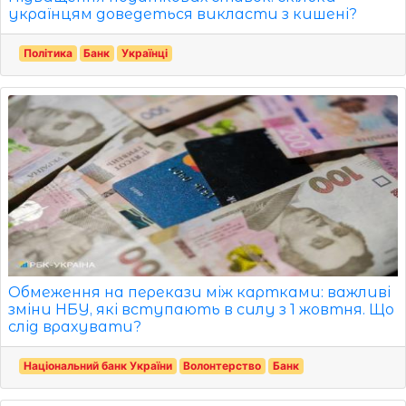
українцям доведеться викласти з кишені?
Політика
Банк
Українці
Обмеження на перекази між картками: важливі
зміни НБУ, які вступають в силу з 1 жовтня. Що
слід врахувати?
Національний банк України
Волонтерство
Банк