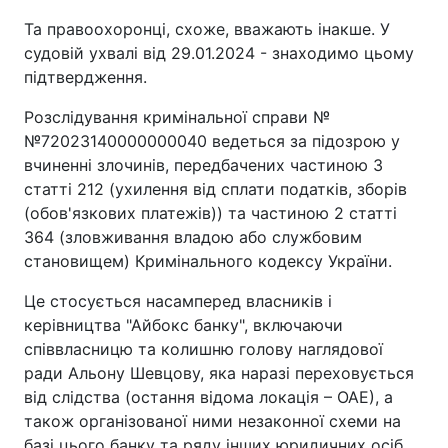
Та правоохоронці, схоже, вважають інакше. У
судовій ухвалі від 29.01.2024 - знаходимо цьому
підтвердження.
Розслідування кримінальної справи №
№72023140000000040 ведеться за підозрою у
вчиненні злочинів, передбачених частиною 3
статті 212 (ухилення від сплати податків, зборів
(обов'язкових платежів)) та частиною 2 статті
364 (зловживання владою або службовим
становищем) Кримінального кодексу України.
Це стосується насамперед власників і
керівництва "Айбокс банку", включаючи
співвласницю та колишню голову наглядової
ради Альону Шевцову, яка наразі переховується
від слідства (остання відома локація – ОАЕ), а
також організованої ними незаконної схеми на
базі цього банку та ряду інших юридичних осіб.