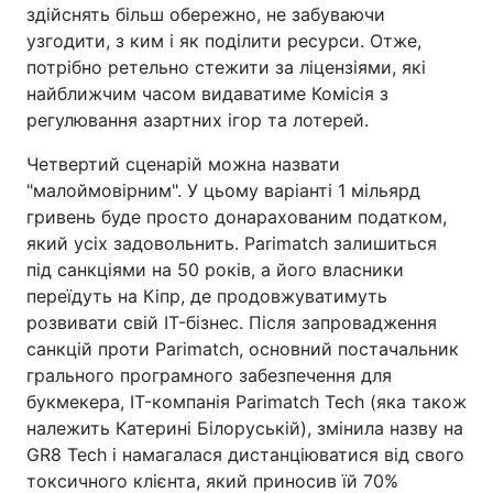
здійснять більш обережно, не забуваючи
узгодити, з ким і як поділити ресурси. Отже,
потрібно ретельно стежити за ліцензіями, які
найближчим часом видаватиме Комісія з
регулювання азартних ігор та лотерей.
Четвертий сценарій можна назвати
"малоймовірним". У цьому варіанті 1 мільярд
гривень буде просто донарахованим податком,
який усіх задовольнить. Parimatch залишиться
під санкціями на 50 років, а його власники
переїдуть на Кіпр, де продовжуватимуть
розвивати свій IT-бізнес. Після запровадження
санкцій проти Parimatch, основний постачальник
грального програмного забезпечення для
букмекера, IT-компанія Parimatch Tech (яка також
належить Катерині Білоруській), змінила назву на
GR8 Tech і намагалася дистанціюватися від свого
токсичного клієнта, який приносив їй 70%