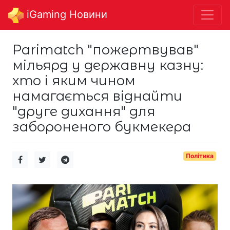
iGaming Новини
Parimatch "пожертвував"
мільярд у державну казну:
хто і яким чином
намагається віднайти
"друге дихання" для
забороненого букмекера
Політика