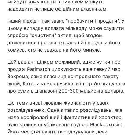
майбутньому кошти з цих схем можуть
надходити не лише офіційним власникам.
Інший підхід - так зване "пробачити і продати". У
цьому випадку виплата мільярду може служити
спробою "очистити" актив, щоб згодом
домовитися про зняття санкцій і продати його
комусь, хто не зважає на його минуле.
Цей варіант цілком можливий, адже чутки про
продаж Parimatch циркулюють вже певний час.
Зокрема, сама власниця контрольного пакету
акцій, Катерина Білоруська, в інтерв'ю згадувала
про суми в діапазоні 200-300 мільйонів доларів.
Цю тему висвітлювали журналісти у своїх
розслідуваннях. Одне з таких розслідувань, яке
мало коспірологічний і фантастичний характер,
було колись опубліковане групою Blackboxosint.
Його меседжі навіть передрукували деякі