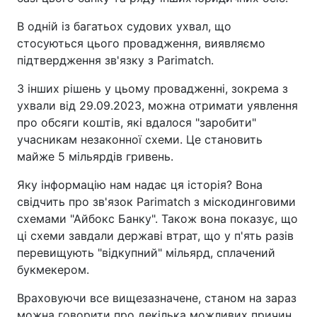
В одній із багатьох судових ухвал, що
стосуються цього провадження, виявляємо
підтвердження зв'язку з Parimatch.
З інших рішень у цьому провадженні, зокрема з
ухвали від 29.09.2023, можна отримати уявлення
про обсяги коштів, які вдалося "заробити"
учасникам незаконної схеми. Це становить
майже 5 мільярдів гривень.
Яку інформацію нам надає ця історія? Вона
свідчить про зв'язок Parimatch з міскодинговими
схемами "Айбокс Банку". Також вона показує, що
ці схеми завдали державі втрат, що у п'ять разів
перевищують "відкупний" мільярд, сплачений
букмекером.
Враховуючи все вищезазначене, станом на зараз
можна говорити про декілька можливих причин