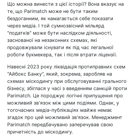
Що можна винести з цієї історії? Вона вказує на
те, що Parimatch може не бути таким
бездоганним, як намагається себе показати
через медіа. І той сумнозвісний мільярд
"податків" може бути наслідком діяльності,
заснованої на незаконних схемах, які
продовжували існувати як під час легальної
роботи букмекера, так і після втрати ліцензії.
Навесні 2023 року ліквідація протиправних схем
"Айбокс Банку", який, зокрема, заробляв на
схемах міскодингу при обслуговуванні грального
бізнесу, збіглася у часі з введенням санкцій проти
Parimatch. Це породжує логічні припущення про
можливий зв'язок між цими подіями. Однак, у
тогочасних медіа-публікаціях майже немає
згадок про цей можливий зв'язок. Менеджмент
Parimatch передбачувано заперечував свою
причетність до міскодингу.