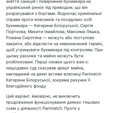
зняття санкцій і повернення букмекера на
український ринок під приводом, що він
розрахувався з боргами. Водночас кримінальні
справи проти власників та посадових осіб
букмекера — Катерини Білоруської, Сергія
Портнова, Микити Ізмайлова, Максима Ляшка,
Романа Сиротяна — можуть або поступово
закрити, або відкласти на невизначений термін,
щоб утримувати букмекера під контролем. При
цьому рахунки та майно можуть бути
розблоковані. Перші ознаки цього вже є:
нещодавно суд скасував арешт майна,
накладений на деякі активи власниці Parimatch
Катерини Білоруської, зокрема рахунки її
благодійного фонду.
Цей варіант, ймовірно, не виключить
продовження функціонування деяких тіньових
схем у діяльності Parimatch. Проте у