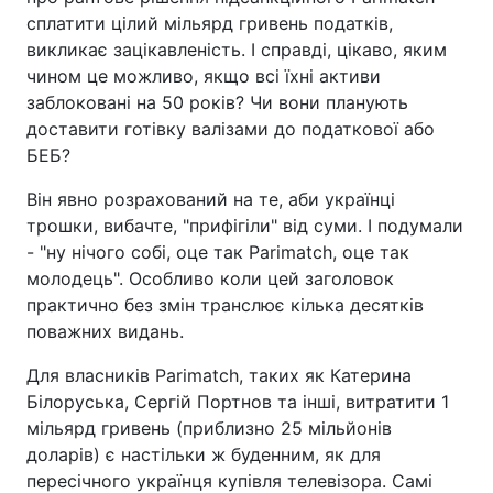
сплатити цілий мільярд гривень податків,
викликає зацікавленість. І справді, цікаво, яким
чином це можливо, якщо всі їхні активи
заблоковані на 50 років? Чи вони планують
доставити готівку валізами до податкової або
БЕБ?
Він явно розрахований на те, аби українці
трошки, вибачте, "прифігіли" від суми. І подумали
- "ну нічого собі, оце так Parimatch, оце так
молодець". Особливо коли цей заголовок
практично без змін транслює кілька десятків
поважних видань.
Для власників Parimatch, таких як Катерина
Білоруська, Сергій Портнов та інші, витратити 1
мільярд гривень (приблизно 25 мільйонів
доларів) є настільки ж буденним, як для
пересічного українця купівля телевізора. Самі