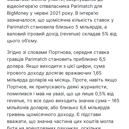
відеоінтерв'ю співвласника Parimatch для
BigMoney у червні 2021 року. В інтерв'ю
зазначалося, що щомісячна кількість ставок у
Parimatch становила близько 5 мільярдів, а
валовий ігровий дохід (revenue) складав 5% від
цього об'єму.
Згідно зі словами Портнова, середня ставка
гравців Parimatch становить приблизно 6,5
долара. Якщо виходити з цієї цифри, сума
ігрового доходу досягає вражаючих 1,65
мільярда доларів на місяць. Проте, навіть якщо
Портнов, як припускають деякі журналісти,
помилився і мав на увазі, що це лише 0,5% від
revenue, то все одно виходить значна сума – 165
мільйонів доларів, або близько 6,6 мільярдів
гривень щомісячного доходу. Є підстави
вважати, що значна частина цих коштів могла
бути на арештованих рахунках, оскільки