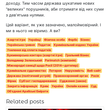
доходу. Тим часом держава шукатиме нових
"великих" порушників, аби отримати від них суми
з дев'ятьма нулями.
Цей варіант, як уже зазначено, малоймовірний. І
ми в нього не віримо. А ви?
Азартні ігри
Українці
Фізична особа
Форбс
Бізнес
Українська гривня
Податок
Кримінальний кодекс України
Ухилення від сплати податків
Букмекерська контора (азартні ігри)
Гральний бізнес
Володимир Зеленський
Parimatch (компанія)
Міжнародні санкції щодо Росії (2014—дотепер)
Кримінальне судочинство
Лотерея
Нерухомість
Веб-сайт
Держава (політичний устрій)
Правоохоронний орган
Росія
Фірма
Суб'єкт господарювання
Судження (закон)
Закрита інформація
Крим
Україна
Онлайн казино
Суд
Об'єднані Арабські Емірати
Related posts