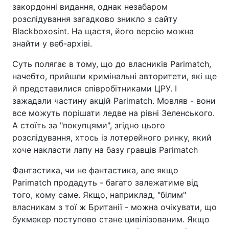
закордонні видання, однак незабаром
розслідування загадково зникло з сайту
Blackboxosint. На щастя, його версію можна
знайти у веб-архіві.
Суть полягає в тому, що до власників Parimatch,
начебто, прийшли кримінальні авторитети, які ще
й представилися співробітниками ЦРУ. І
зажадали частину акцій Parimatch. Мовляв - вони
все можуть порішати ледве на рівні Зеленського.
А стоїть за "покупцями", згідно цього
розслідування, хтось із лотерейного ринку, який
хоче накласти лапу на базу гравців Parimatch
Фантастика, чи не фантастика, але якщо
Parimatch продадуть - багато залежатиме від
того, кому саме. Якщо, наприклад, "білим"
власникам з тої ж Британії - можна очікувати, що
букмекер поступово стане цивілізованим. Якщо