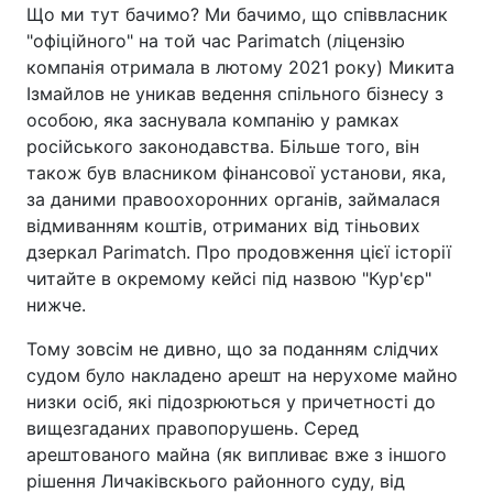
Що ми тут бачимо? Ми бачимо, що співвласник
"офіційного" на той час Parimatch (ліцензію
компанія отримала в лютому 2021 року) Микита
Ізмайлов не уникав ведення спільного бізнесу з
особою, яка заснувала компанію у рамках
російського законодавства. Більше того, він
також був власником фінансової установи, яка,
за даними правоохоронних органів, займалася
відмиванням коштів, отриманих від тіньових
дзеркал Parimatch. Про продовження цієї історії
читайте в окремому кейсі під назвою "Кур'єр"
нижче.
Тому зовсім не дивно, що за поданням слідчих
судом було накладено арешт на нерухоме майно
низки осіб, які підозрюються у причетності до
вищезгаданих правопорушень. Серед
арештованого майна (як випливає вже з іншого
рішення Личаківскього районного суду, від