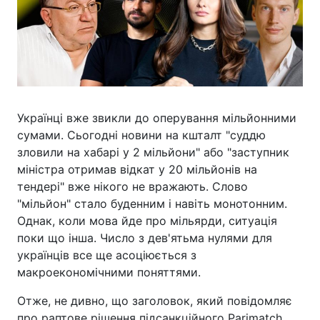
Українці вже звикли до оперування мільйонними
сумами. Сьогодні новини на кшталт "суддю
зловили на хабарі у 2 мільйони" або "заступник
міністра отримав відкат у 20 мільйонів на
тендері" вже нікого не вражають. Слово
"мільйон" стало буденним і навіть монотонним.
Однак, коли мова йде про мільярди, ситуація
поки що інша. Число з дев'ятьма нулями для
українців все ще асоціюється з
макроекономічними поняттями.
Отже, не дивно, що заголовок, який повідомляє
про раптове рішення підсанкційного Parimatch