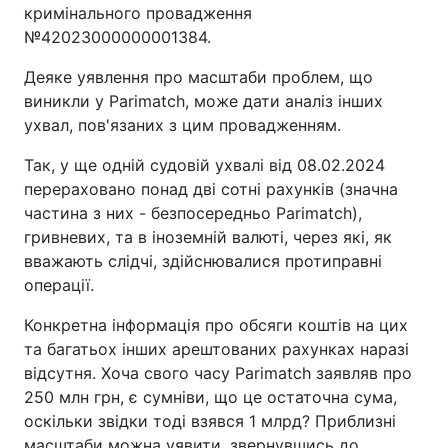
кримінального провадження
№42023000000001384.
Деяке уявлення про масштаби проблем, що
виникли у Parimatch, може дати аналіз інших
ухвал, пов'язаних з цим провадженням.
Так, у ще одній судовій ухвалі від 08.02.2024
перераховано понад дві сотні рахунків (значна
частина з них - безпосередньо Parimatch),
гривневих, та в іноземній валюті, через які, як
вважають слідчі, здійснювалися протиправні
операції.
Конкретна інформація про обсяги коштів на цих
та багатьох інших арештованих рахунках наразі
відсутня. Хоча свого часу Parimatch заявляв про
250 млн грн, є сумніви, що це остаточна сума,
оскільки звідки тоді взявся 1 млрд? Приблизні
масштаби можна уявити, звернувшись до