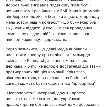
добровільно виправив податкову помилку" -
новина потім і розійшлася у ЗМІ. Хоча інформація
від Бюро економічної безпеки з цього ж приводу
мала зовсім інший контекст - що букмекер був
змушений віддати ці гроші "після проведення
комплексу слідчих дій" та після оголошеної
підозри керівнику підприємства.
Варто зазначити, що деякі медіа вирішили
висвітлити новину про виділення 1 мільярда
компанією Parimatch, з акцентом на те, що
держава, нібито, не володіє достатніми доказами
протиправних дій цієї компанії. Крім того,
підкреслюється, що накладені на Parimatch
санкції можуть бути недостатньо "прозорими".
"Непрозорість", насправді, досить просто
пояснюється. Не секрет, що українські
правоохоронні органи зазвичай дуже обережні з