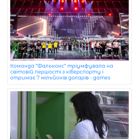
Команда "Фальконс" тріумфувала на
світовій першості з кіберспорту і
отримає 7 мільйонів доларів - games