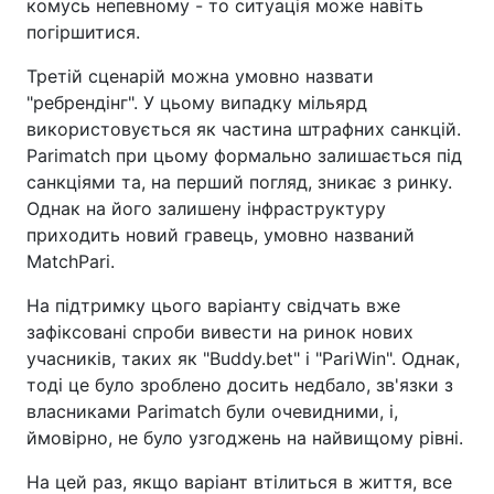
комусь непевному - то ситуація може навіть
погіршитися.
Третій сценарій можна умовно назвати
"ребрендінг". У цьому випадку мільярд
використовується як частина штрафних санкцій.
Parimatch при цьому формально залишається під
санкціями та, на перший погляд, зникає з ринку.
Однак на його залишену інфраструктуру
приходить новий гравець, умовно названий
MatchPari.
На підтримку цього варіанту свідчать вже
зафіксовані спроби вивести на ринок нових
учасників, таких як "Buddy.bet" і "PariWin". Однак,
тоді це було зроблено досить недбало, зв'язки з
власниками Parimatch були очевидними, і,
ймовірно, не було узгоджень на найвищому рівні.
На цей раз, якщо варіант втілиться в життя, все