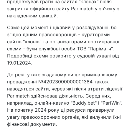
продовжував грати на сайтах "клонах" після
закриття офіційного сайту Parimatch у зв'язку з
накладенням санкцій.
Саме цей момент і цікавий у розслідуванні, бо
згідно даним правоохоронців - кураторами
сайтів "клонів" та організаторами протиправної
схеми - були службові особи ТОВ "Паріматч".
Подробиці схеми розкрито у судовій ухвалі від
19.01.2024.
До речі, у вже згаданому вище кримінальному
провадженні №42023000000001384 також
наводяться сайти, через які після втрати ліцензії
Parimatch здійснював діяльність. Серед них,
наприклад, онлайн-казино "Buddy.bet" і "PariWin".
На початку 2024 року ці ресурси привернули
увагу правоохоронних органів, які вилучили їхні
фінансові документи.