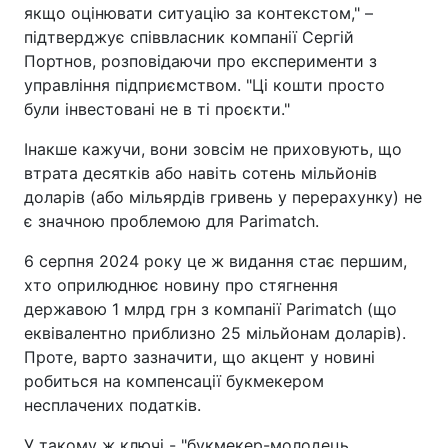
якщо оцінювати ситуацію за контекстом," –
підтверджує співвласник компанії Сергій
Портнов, розповідаючи про експерименти з
управління підприємством. "Ці кошти просто
були інвестовані не в ті проєкти."
Інакше кажучи, вони зовсім не приховують, що
втрата десятків або навіть сотень мільйонів
доларів (або мільярдів гривень у перерахунку) не
є значною проблемою для Parimatch.
6 серпня 2024 року це ж видання стає першим,
хто оприлюднює новину про стягнення
державою 1 млрд грн з компанії Parimatch (що
еквівалентно приблизно 25 мільйонам доларів).
Проте, варто зазначити, що акцент у новині
робиться на компенсації букмекером
несплачених податків.
У такому ж ключі - "букмекер-молодець,