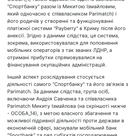
"Спортбанку" разом із Микитою Ізмайловим,
який одночасно є співвласником Parimatch) і
його родичів у створенні та функціонуванні
платіжної системи "Payberry" в Криму після його
анексії. Згідно з даними слідства, ця система,
зокрема, використовувалася для поповнення
мобільних операторів з так званих ЛДНР, а
отримані прибутки спрямовувалися на
фінансування окупаційних адміністрацій.
Інший аспект розслідування стосується
діяльності самого "Спортбанку" та його зв'язків з
Parimatch. За даними слідства, група осіб,
включаючи Андрія Савченка та співвласника
Parimatch Микиту Ізмайлова (на скріншоті нижче
- ОСОБА_14), з метою власного збагачення та
можливої підривної діяльності проти держави в
економічній сфері, заснували мобільний банк
"Sportbank" та ряд суб'єктів господарювання.