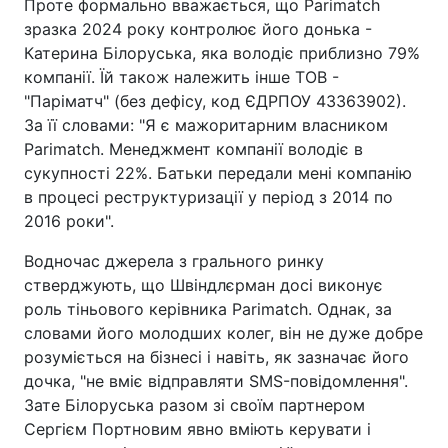
Проте формально вважається, що Parimatch
зразка 2024 року контролює його донька -
Катерина Білоруська, яка володіє приблизно 79%
компанії. Їй також належить інше ТОВ -
"Паріматч" (без дефісу, код ЄДРПОУ 43363902).
За її словами: "Я є мажоритарним власником
Parimatch. Менеджмент компанії володіє в
сукупності 22%. Батьки передали мені компанію
в процесі реструктуризації у період з 2014 по
2016 роки".
Водночас джерела з грального ринку
стверджують, що Швіндлєрман досі виконує
роль тіньового керівника Parimatch. Однак, за
словами його молодших колег, він не дуже добре
розуміється на бізнесі і навіть, як зазначає його
дочка, "не вміє відправляти SMS-повідомлення".
Зате Білоруська разом зі своїм партнером
Сергієм Портновим явно вміють керувати і