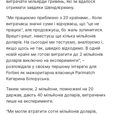
витрачати мільярди гривень, які їм вдалося
отримати завдяки Швіндлєрману.
"Ми працюємо приблизно з 20 країнами... Коли
витрачаєш значні суми і відчуваєш, що "це не
працює", але продовжуєш, бо жаль зупинитися.
Врешті-решт, інвестуєш ще кілька мільйонів
доларів. На сьогодні ми тестуємо, аналізуємо і,
якщо щось не так, швидко відходимо. В одній
новій країні ми готові витратити до 2 мільйонів
доларів виключно на експерименти", –
розповідала у своєму першому інтерв'ю для
Forbes як мажоритарна власниця Parimatch
Катерина Білоруська.
Таким чином, 2 мільйони, помножені на 20
держав, дають 40 мільйонів доларів, витрачених
лише на експерименти.
"Ми могли втратити сотні мільйонів доларів,