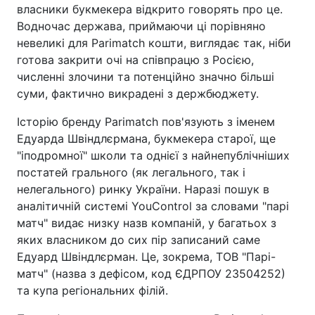
власники букмекера відкрито говорять про це.
Водночас держава, приймаючи ці порівняно
невеликі для Parimatch кошти, виглядає так, ніби
готова закрити очі на співпрацю з Росією,
численні злочини та потенційно значно більші
суми, фактично викрадені з держбюджету.
Історію бренду Parimatch пов'язують з іменем
Едуарда Швіндлєрмана, букмекера старої, ще
"іподромної" школи та однієї з найнепублічніших
постатей грального (як легального, так і
нелегального) ринку України. Наразі пошук в
аналітичній системі YouControl за словами "парі
матч" видає низку назв компаній, у багатьох з
яких власником до сих пір записаний саме
Едуард Швіндлєрман. Це, зокрема, ТОВ "Парі-
матч" (назва з дефісом, код ЄДРПОУ 23504252)
та купа регіональних філій.