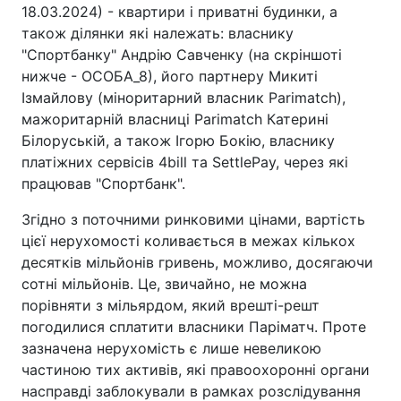
18.03.2024) - квартири і приватні будинки, а
також ділянки які належать: власнику
"Спортбанку" Андрію Савченку (на скріншоті
нижче - ОСОБА_8), його партнеру Микиті
Ізмайлову (міноритарний власник Parimatch),
мажоритарній власниці Parimatch Катерині
Білоруській, а також Ігорю Бокію, власнику
платіжних сервісів 4bill та SettlePay, через які
працював "Спортбанк".
Згідно з поточними ринковими цінами, вартість
цієї нерухомості коливається в межах кількох
десятків мільйонів гривень, можливо, досягаючи
сотні мільйонів. Це, звичайно, не можна
порівняти з мільярдом, який врешті-решт
погодилися сплатити власники Паріматч. Проте
зазначена нерухомість є лише невеликою
частиною тих активів, які правоохоронні органи
насправді заблокували в рамках розслідування