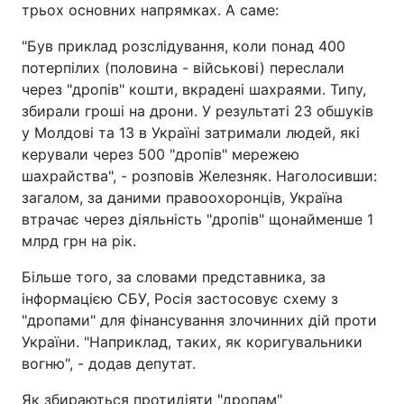
трьох основних напрямках. А саме:
"Був приклад розслідування, коли понад 400
потерпілих (половина - військові) переслали
через "дропів" кошти, вкрадені шахраями. Типу,
збирали гроші на дрони. У результаті 23 обшуків
у Молдові та 13 в Україні затримали людей, які
керували через 500 "дропів" мережею
шахрайства", - розповів Железняк. Наголосивши:
загалом, за даними правоохоронців, Україна
втрачає через діяльність "дропів" щонайменше 1
млрд грн на рік.
Більше того, за словами представника, за
інформацією СБУ, Росія застосовує схему з
"дропами" для фінансування злочинних дій проти
України. "Наприклад, таких, як коригувальники
вогню", - додав депутат.
Як збираються протидіяти "дропам"