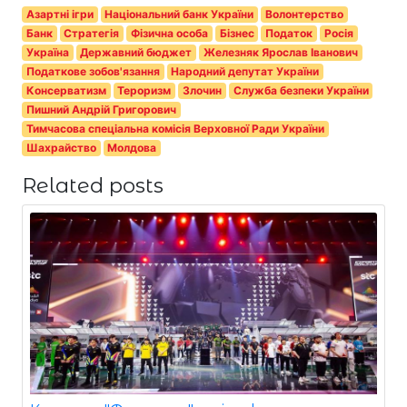
Азартні ігри
Національний банк України
Волонтерство
Банк
Стратегія
Фізична особа
Бізнес
Податок
Росія
Україна
Державний бюджет
Железняк Ярослав Іванович
Податкове зобов'язання
Народний депутат України
Консерватизм
Тероризм
Злочин
Служба безпеки України
Пишний Андрій Григорович
Тимчасова спеціальна комісія Верховної Ради України
Шахрайство
Молдова
Related posts