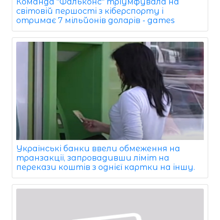
Команда "Фальконс" тріумфувала на
світовій першості з кіберспорту і
отримає 7 мільйонів доларів - games
Українські банки ввели обмеження на
транзакції, запровадивши ліміт на
перекази коштів з однієї картки на іншу.