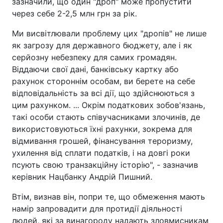
зазначили, що один "дроп" може пропустити
через себе 2-2,5 млн грн за рік.
Ми висвітлювали проблему цих "дропів" не лише
як загрозу для державного бюджету, але і як
серйозну небезпеку для самих громадян.
Віддаючи свої дані, банківську картку або
рахунок стороннім особам, ви берете на себе
відповідальність за всі дії, що здійснюються з
цим рахунком. ... Окрім податкових зобов'язань,
такі особи стають співучасниками злочинів, де
використовуються їхні рахунки, зокрема для
відмивання грошей, фінансування тероризму,
ухилення від сплати податків, і на довгі роки
псують свою транзакційну історію", - зазначив
керівник Нацбанку Андрій Пишний.
Втім, визнав він, попри те, що обмеження мають
намір запровадити для протидії діяльності
людей, які за винагороду надають зловмисникам