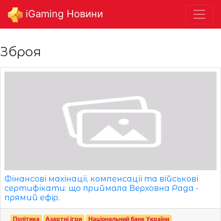
iGaming Новини
Зброя
Фінансові махінації, компенсації та військові
сертифікати: що приймала Верховна Рада -
прямий ефір.
Політика
Азартні ігри
Національний банк України