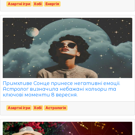
Азартні ігри
Хобі
Енергія
Примхливе Сонце принесе негативні емоції.
Астролог визначила небажані кольори та
ключові моменти 8 вересня.
Азартні ігри
Хобі
Астрологія