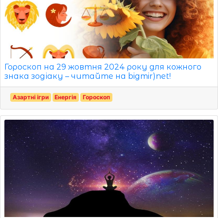
Гороскоп на 29 жовтня 2024 року для кожного
знака зодіаку – читайте на bigmir)net!
Азартні ігри
Енергія
Гороскоп