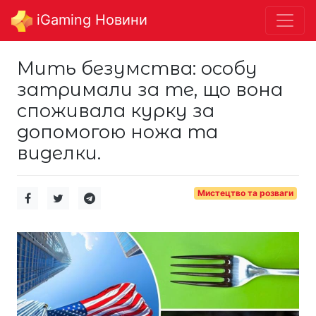
iGaming Новини
Мить безумства: особу
затримали за те, що вона
споживала курку за
допомогою ножа та
виделки.
Мистецтво та розваги