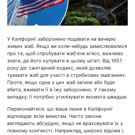
У Каліфорнії заборонено подавати на вечерю
живих жаб. Якщо ви коли-небудь замислювалися
про те, щоб спробувати жаб'яче м'ясо, важливо
знати, де його купувати в цьому штаті. Від 1957
року діє санітарний кодекс, який дозволяє
тримати жаб для участі в стрибкових змаганнях.
Проте, якщо одна з цих жаб загине або буде
вбита, вживати її в їжу заборонено. У такому
випадку, її потрібно утилізувати якомога швидше.
Переконайтеся, що ваша лазня в Каліфорнії
відповідає всім вимогам. Часто закони
виглядають абсурдно, якщо не враховувати їх у
повному контексті. Наприклад, широко відома і,