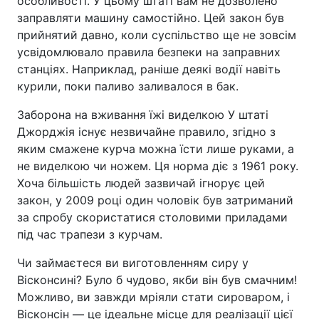
особливості. У цьому штаті вам не дозволено
заправляти машину самостійно. Цей закон був
прийнятий давно, коли суспільство ще не зовсім
усвідомлювало правила безпеки на заправних
станціях. Наприклад, раніше деякі водії навіть
курили, поки паливо заливалося в бак.
Заборона на вживання їжі виделкою У штаті
Джорджія існує незвичайне правило, згідно з
яким смажене курча можна їсти лише руками, а
не виделкою чи ножем. Ця норма діє з 1961 року.
Хоча більшість людей зазвичай ігнорує цей
закон, у 2009 році один чоловік був затриманий
за спробу скористатися столовими приладами
під час трапези з курчам.
Чи займаєтеся ви виготовленням сиру у
Вісконсині? Було б чудово, якби він був смачним!
Можливо, ви завжди мріяли стати сироваром, і
Вісконсін — це ідеальне місце для реалізації цієї