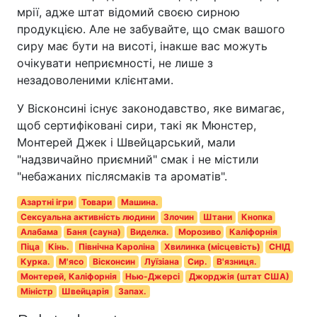
мрії, адже штат відомий своєю сирною
продукцією. Але не забувайте, що смак вашого
сиру має бути на висоті, інакше вас можуть
очікувати неприємності, не лише з
незадоволеними клієнтами.
У Вісконсині існує законодавство, яке вимагає,
щоб сертифіковані сири, такі як Мюнстер,
Монтерей Джек і Швейцарський, мали
"надзвичайно приємний" смак і не містили
"небажаних післясмаків та ароматів".
Азартні ігри
Товари
Машина.
Сексуальна активність людини
Злочин
Штани
Кнопка
Алабама
Баня (сауна)
Виделка.
Морозиво
Каліфорнія
Піца
Кінь.
Північна Кароліна
Хвилинка (місцевість)
СНІД
Курка.
М'ясо
Вісконсин
Луїзіана
Сир.
В'язниця.
Монтерей, Каліфорнія
Нью-Джерсі
Джорджія (штат США)
Міністр
Швейцарія
Запах.