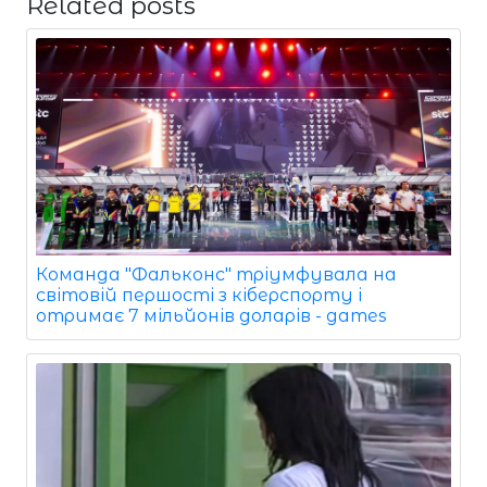
Related posts
Команда "Фальконс" тріумфувала на
світовій першості з кіберспорту і
отримає 7 мільйонів доларів - games