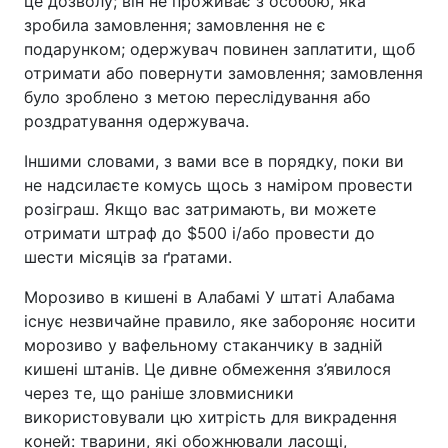
це дозволу; він не проживає з особою, яка
зробила замовлення; замовлення не є
подарунком; одержувач повинен заплатити, щоб
отримати або повернути замовлення; замовлення
було зроблено з метою переслідування або
роздратування одержувача.
Іншими словами, з вами все в порядку, поки ви
не надсилаєте комусь щось з наміром провести
розіграш. Якщо вас затримають, ви можете
отримати штраф до $500 і/або провести до
шести місяців за ґратами.
Морозиво в кишені в Алабамі У штаті Алабама
існує незвичайне правило, яке забороняє носити
морозиво у вафельному стаканчику в задній
кишені штанів. Це дивне обмеження з’явилося
через те, що раніше зловмисники
використовували цю хитрість для викрадення
коней: тварини, які обожнювали ласощі,