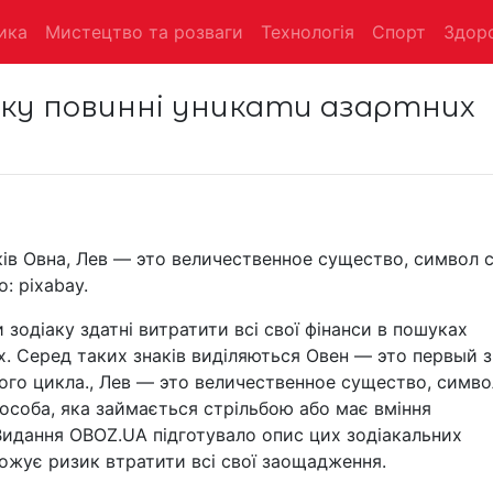
ика
Мистецтво та розваги
Технологія
Спорт
Здоро
аку повинні уникати азартних
ків Овна, Лев — это величественное существо, символ 
: pixabay.
зодіаку здатні витратити всі свої фінанси в пошуках
рах. Серед таких знаків виділяються Овен — это первый 
го цикла., Лев — это величественное существо, симво
 особа, яка займається стрільбою або має вміння
Видання OBOZ.UA підготувало опис цих зодіакальних
рожує ризик втратити всі свої заощадження.