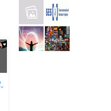
у
ли
"