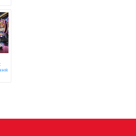
:
ння