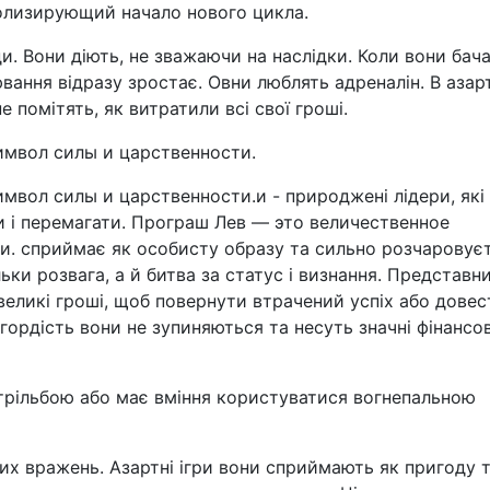
олизирующий начало нового цикла.
ди. Вони діють, не зважаючи на наслідки. Коли вони бач
вання відразу зростає. Овни люблять адреналін. В азар
 помітять, як витратили всі свої гроші.
имвол силы и царственности.
мвол силы и царственности.и - природжені лідери, які
и і перемагати. Програш Лев — это величественное
и. сприймає як особисту образу та сильно розчаровуєт
льки розвага, а й битва за статус і визнання. Представн
великі гроші, щоб повернути втрачений успіх або довес
ордість вони не зупиняються та несуть значні фінансов
трільбою або має вміння користуватися вогнепальною
вих вражень. Азартні ігри вони сприймають як пригоду 