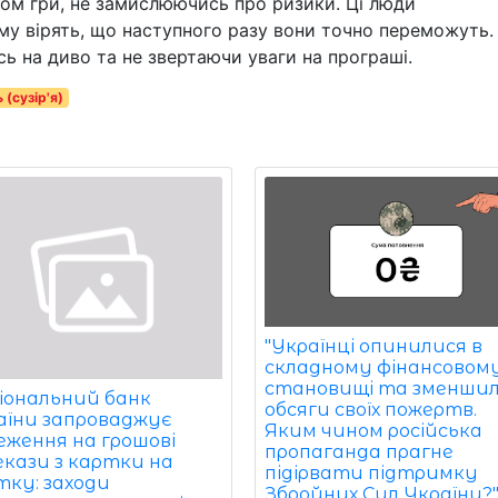
ом гри, не замислюючись про ризики. Ці люди
му вірять, що наступного разу вони точно переможуть.
ь на диво та не звертаючи уваги на програші.
 (сузір'я)
"Українці опинилися в
складному фінансовом
становищі та зменши
іональний банк
обсяги своїх пожертв.
аїни запроваджує
Яким чином російська
еження на грошові
пропаганда прагне
екази з картки на
підірвати підтримку
тку: заходи
Збройних Сил України?