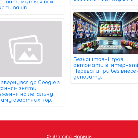
суватимуться всіх
истувачів
Безкоштовні ігрові
автомати в Інтернеті
Переваги гри без внесе
депозиту.
звернувся до Google з
ханням зняти
еження на легальну
ламу азартних ігор.
© iGaming Новини