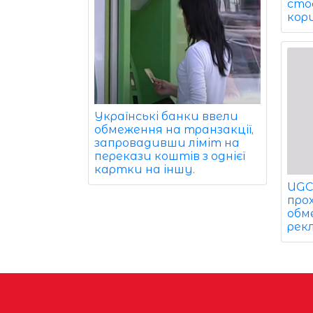
сто
кор
Українські банки ввели
обмеження на транзакції,
запровадивши ліміт на
перекази коштів з однієї
картки на іншу.
UGC 
про
обм
рек