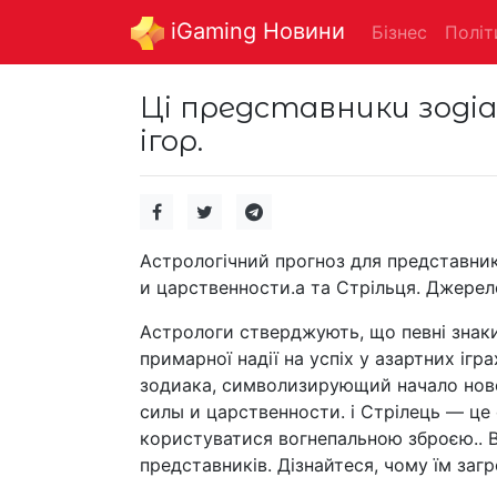
iGaming Новини
Бізнес
Політ
Ці представники зоді
ігор.
Астрологічний прогноз для представни
и царственности.а та Стрільця. Джерело
Астрологи стверджують, що певні знаки 
примарної надії на успіх у азартних іг
зодиака, символизирующий начало ново
силы и царственности. і Стрілець — це
користуватися вогнепальною зброєю.. 
представників. Дізнайтеся, чому їм заг