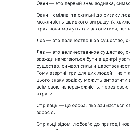
Овен — это первый знак зодиака, симв
Овни - сміливі та схильні до ризику лю
можливість швидкого виграшу, їх хвилю
іграх вони можуть так захопитися, що не
Лев — это величественное существо, с
Лев — это величественное существо, си
завжди намагаються бути в центрі уваг
существо, символ силы и царственност
Тому азартні ігри для цих людей - не ті
цього знаку зодіаку можуть витратити 
всім свою непереможність. Через свою г
втрати.
Стрілець — це особа, яка займається с
зброєю.
Стрільці відомі любов'ю до пригод і но