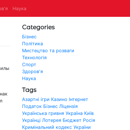
в'я
Наука
Categories
Бізнес
Політика
Мистецтво та розваги
Технологія
Спорт
силы
Здоров'я
Наука
Tags
знак
Азартні ігри
Казино
Інтернет
л
Податок
Бізнес
Ліцензія
Українська гривня
Україна
Київ
Українці
Лотерея
Бюджет
Росія
Кримінальний кодекс України