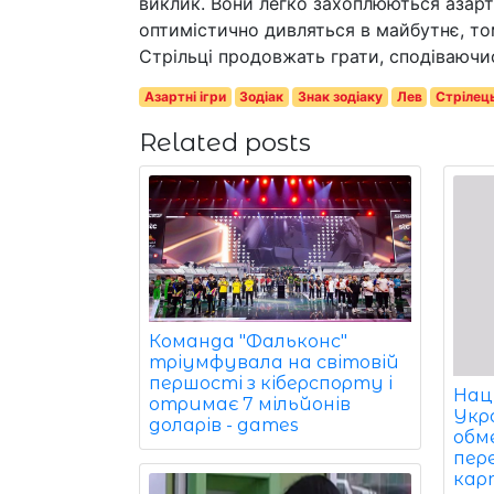
виклик. Вони легко захоплюються азарт
оптимістично дивляться в майбутнє, то
Стрільці продовжать грати, сподіваючис
Азартні ігри
Зодіак
Знак зодіаку
Лев
Стрілець
Related posts
Команда "Фальконс"
тріумфувала на світовій
першості з кіберспорту і
Нац
отримає 7 мільйонів
Укр
доларів - games
обм
пер
кар