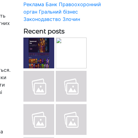
Реклама
Банк
Правоохоронний
орган
Гральний бізнес
ать
Законодавство
Злочин
тних
Recent posts
ься.
ики
ти
і
та