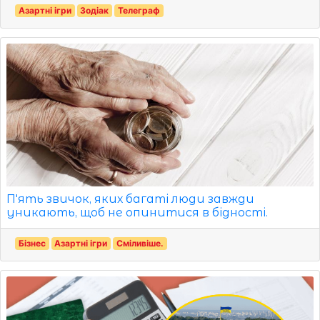
Азартні ігри
Зодіак
Телеграф
П'ять звичок, яких багаті люди завжди
уникають, щоб не опинитися в бідності.
Бізнес
Азартні ігри
Сміливіше.