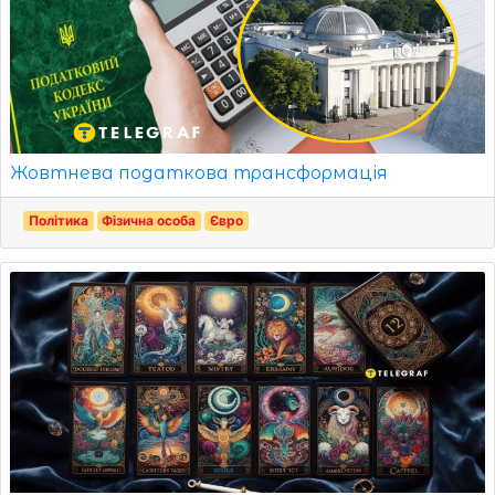
Жовтнева податкова трансформація
Політика
Фізична особа
Євро