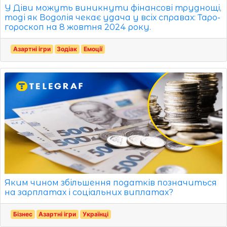
У Діви можуть виникнути фінансові труднощі,
тоді як Водолія чекає удача у всіх справах: Таро-
гороскоп на 8 жовтня 2024 року.
Азартні ігри
Зодіак
Емоції
Яким чином збільшення податків позначиться
на зарплатах і соціальних виплатах?
Бізнес
Азартні ігри
Українці