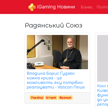
iGaming Новини
Бізнес
Політ
Радянський Союз
Владика Борис Ґудзяк:
кожна криза - це
можливість, яку потрібно
Коні 
реалізувати - Vatican News
Київ
функ
Українці
Історія
Франція
до у
репо