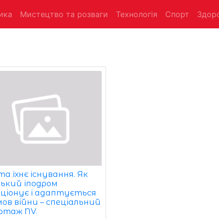
ика
Мистецтво та розваги
Технологія
Спорт
Здоро
та їхнє існування. Як
ський іподром
ціонує і адаптується
мов війни – спеціальний
ртаж NV.