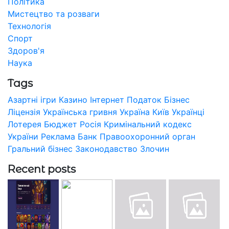
Політика
Мистецтво та розваги
Технологія
Спорт
Здоров'я
Наука
Tags
Азартні ігри
Казино
Інтернет
Податок
Бізнес
Ліцензія
Українська гривня
Україна
Київ
Українці
Лотерея
Бюджет
Росія
Кримінальний кодекс
України
Реклама
Банк
Правоохоронний орган
Гральний бізнес
Законодавство
Злочин
Recent posts