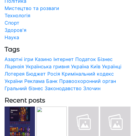
Політика
Мистецтво та розваги
Технологія
Спорт
Здоров'я
Наука
Tags
Азартні ігри
Казино
Інтернет
Податок
Бізнес
Ліцензія
Українська гривня
Україна
Київ
Українці
Лотерея
Бюджет
Росія
Кримінальний кодекс
України
Реклама
Банк
Правоохоронний орган
Гральний бізнес
Законодавство
Злочин
Recent posts