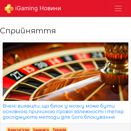
iGaming Новини
Сприйняття
Вчені виявили, що білок у мозку може бути
основною причиною ігрової залежності і тепер
досліджують методи для його блокування.
Азартні ігри
Здоров'я
Терапія