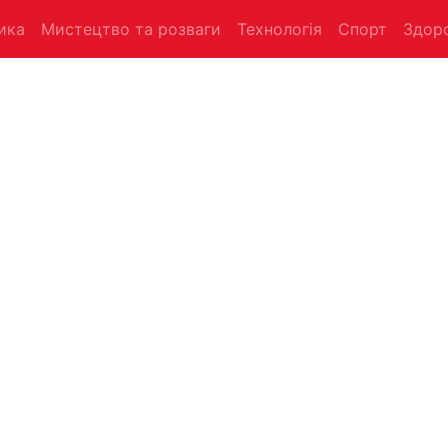
ика
Мистецтво та розваги
Технологія
Спорт
Здоро