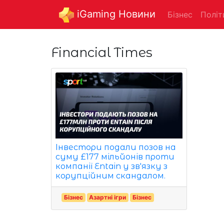
iGaming Новини
Бізнес
Політ
Financial Times
Інвестори подали позов на
суму £177 мільйонів проти
компанії Entain у зв'язку з
корупційним скандалом.
Бізнес
Азартні ігри
Бізнес