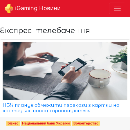
iGaming Новини
Експрес-телебачення
НБУ планує обмежити перекази з картки на
картку: які новації пропонуються
Бізнес
Національний банк України
Волонтерство