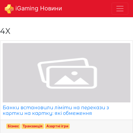
iGaming Новини
4X
Банки встановили ліміти на перекази з
картки на картку: які обмеження
Бізнес
Транзакція
Азартні ігри