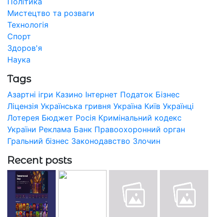
Політика
Мистецтво та розваги
Технологія
Спорт
Здоров'я
Наука
Tags
Азартні ігри
Казино
Інтернет
Податок
Бізнес
Ліцензія
Українська гривня
Україна
Київ
Українці
Лотерея
Бюджет
Росія
Кримінальний кодекс
України
Реклама
Банк
Правоохоронний орган
Гральний бізнес
Законодавство
Злочин
Recent posts