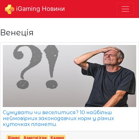
iGaming Новини
Венеція
Сумувати чи веселитися? 10 найбільш
неймовірних законодавчих норм у різних
куточках планети.
Бізнес
Азартні ігри
Казино