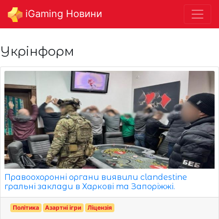
iGaming Новини
Укрінформ
Правоохоронні органи виявили clandestine
гральні заклади в Харкові та Запоріжжі.
Політика
Азартні ігри
Ліцензія