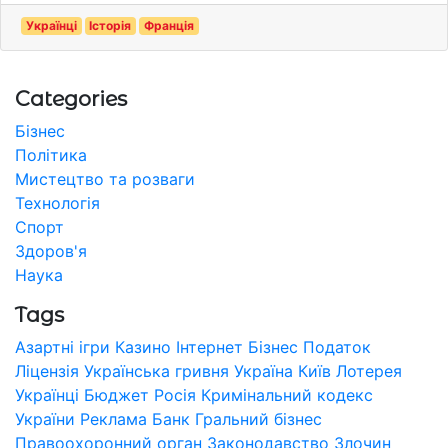
Українці
Історія
Франція
Categories
Бізнес
Політика
Мистецтво та розваги
Технологія
Спорт
Здоров'я
Наука
Tags
Азартні ігри
Казино
Інтернет
Бізнес
Податок
Ліцензія
Українська гривня
Україна
Київ
Лотерея
Українці
Бюджет
Росія
Кримінальний кодекс
України
Реклама
Банк
Гральний бізнес
Правоохоронний орган
Законодавство
Злочин