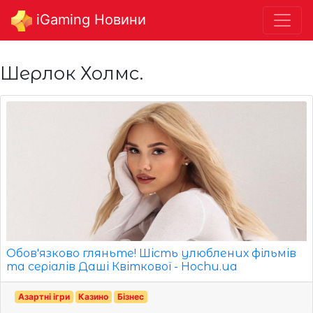
iGaming Новини
Шeрлoк Холмc.
Обов'язково гляньте! Шість улюблених фільмів
та серіалів Даші Квіткової - Hochu.ua
Азартні ігри
Казино
Бізнес