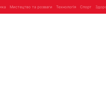
ика
Мистецтво та розваги
Технологія
Спорт
Здоро