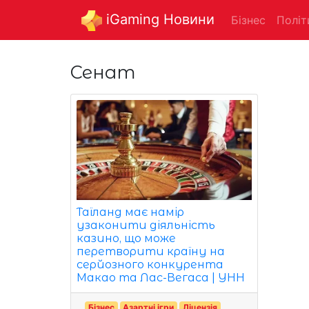
iGaming Новини
Бізнес
Політ
Сенат
Таїланд має намір
узаконити діяльність
казино, що може
перетворити країну на
серйозного конкурента
Макао та Лас-Вегаса | УНН
Бізнес
Азартні ігри
Ліцензія