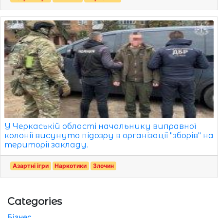
У Черкаській області начальнику виправної
колонії висунуто підозру в організації "зборів" на
території закладу.
Азартні ігри
Наркотики
Злочин
Categories
Бізнес