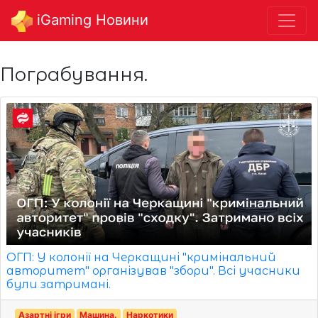
iGaming Новини
Пограбування.
ОГП: У колонії на Черкащині "кримінальний
авторитет" організував "збори". Всі учасники
були затримані.
Азартні ігри
Машина.
Наркотики