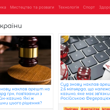
ика
Мистецтво та розваги
Технологія
Спорт
Здоро
країни
Суд знову наклав аре
знову наклав арешт на
2,6 мільярда, що нале
лрд грн, пов'язаних з
казино, яке має зв'язки
йн-казино. Які ж
Російською Федераціє
ини цього рішення?
Політика
Азартні ігри
Інте