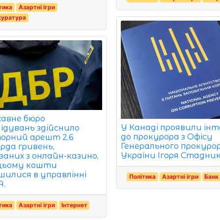
тика
Азартні ігри
куратура
авне бюро
У Канаді проявили інт
лідувань здійснило
до прокурора з Офісу
орний арешт 2,6
Генерального прокуро
ярда гривень,
України Ігоря Стадник
язаних з онлайн-казино,
цьому кошти
шилися в управлінні
Політика
Азартні ігри
Банк
.
тика
Азартні ігри
Інтернет