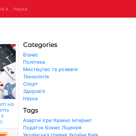
в'я
Наука
Categories
Бізнес
Політика
Мистецтво та розваги
Технологія
Спорт
Здоров'я
Наука
шт на
Tags
жать
 з
Азартні ігри
Казино
Інтернет
ю.
Податок
Бізнес
Ліцензія
Українська гривня
Україна
Київ
рнет