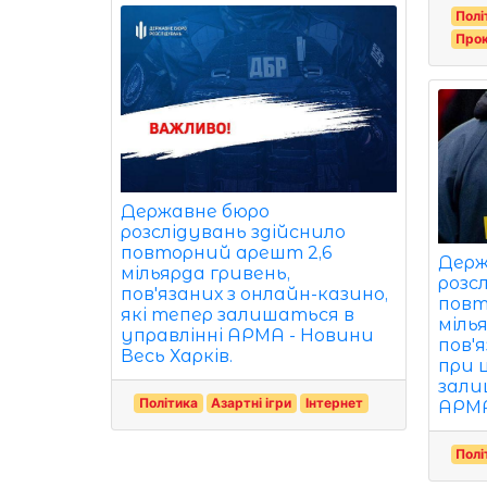
Полі
Про
Державне бюро
розслідувань здійснило
повторний арешт 2,6
Держ
мільярда гривень,
розс
пов'язаних з онлайн-казино,
повт
які тепер залишаться в
міль
управлінні АРМА - Новини
пов'
Весь Харків.
при 
зали
Політика
Азартні ігри
Інтернет
АРМА
Полі