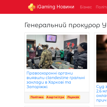
iGaming Новини
Бізнес
Політ
Генеральний прокурор У
Правоохоронні органи
виявили clandestine гральні
заклади в Харкові та
Суд 
Запоріжжі.
2,6 м
онла
Політика
Азартні ігри
Ліцензія
прич