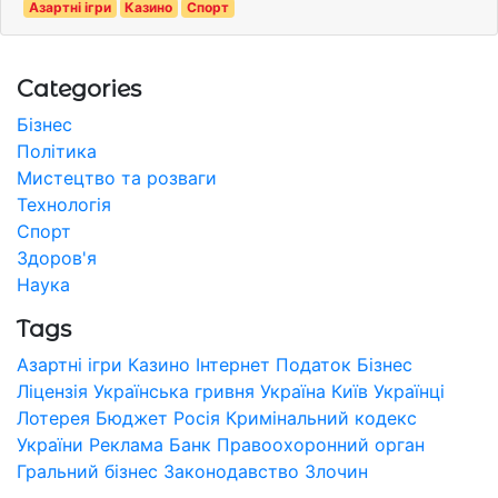
Азартні ігри
Казино
Спорт
Categories
Бізнес
Політика
Мистецтво та розваги
Технологія
Спорт
Здоров'я
Наука
Tags
Азартні ігри
Казино
Інтернет
Податок
Бізнес
Ліцензія
Українська гривня
Україна
Київ
Українці
Лотерея
Бюджет
Росія
Кримінальний кодекс
України
Реклама
Банк
Правоохоронний орган
Гральний бізнес
Законодавство
Злочин