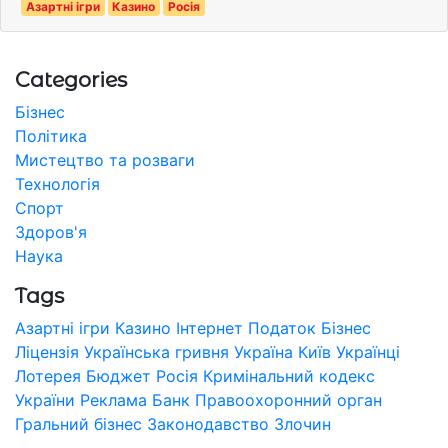
Азартні ігри
Казино
Росія
Categories
Бізнес
Політика
Мистецтво та розваги
Технологія
Спорт
Здоров'я
Наука
Tags
Азартні ігри
Казино
Інтернет
Податок
Бізнес
Ліцензія
Українська гривня
Україна
Київ
Українці
Лотерея
Бюджет
Росія
Кримінальний кодекс
України
Реклама
Банк
Правоохоронний орган
Гральний бізнес
Законодавство
Злочин