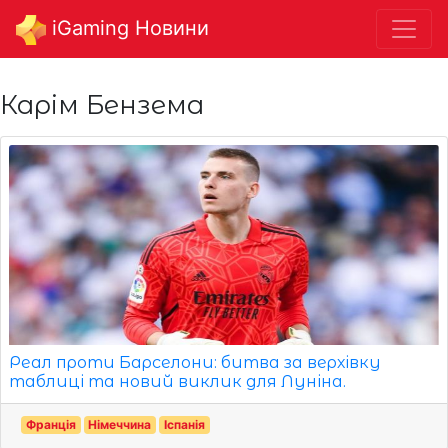
iGaming Новини
Карім Бензема
Реал проти Барселони: битва за верхівку
таблиці та новий виклик для Луніна.
Франція
Німеччина
Іспанія