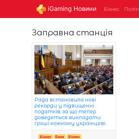
iGaming Новини
Бізнес
Політ
Заправна станція
Рада встановила нові
рекорди у підвищенні
податків: за що тепер
доведеться викладати
гроші кожному українцеві.
Бізнес
Банк
Бізнес