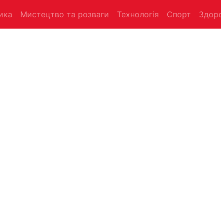
ика
Мистецтво та розваги
Технологія
Спорт
Здоро