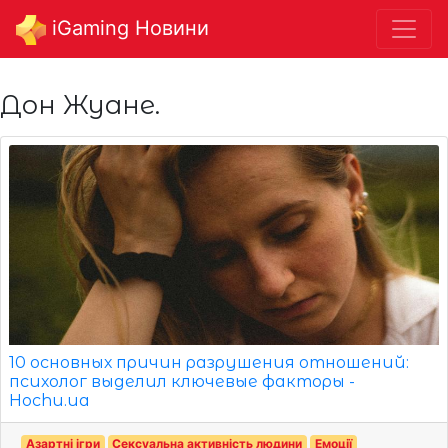
iGaming Новини
Дон Жуане.
10 основных причин разрушения отношений:
психолог выделил ключевые факторы -
Hochu.ua
Азартні ігри
Сексуальна активність людини
Емоції