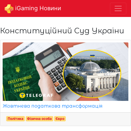
iGaming Новини
Конституційний Суд України
Жовтнева податкова трансформація
Політика
Фізична особа
Євро