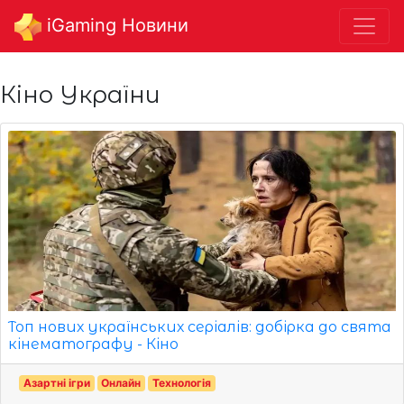
iGaming Новини
Кіно України
Топ нових українських серіалів: добірка до свята
кінематографу - Кіно
Азартні ігри
Онлайн
Технологія