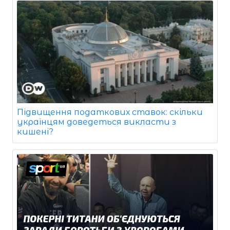
Підвищення податкових ставок: скільки
українцям доведеться викласти з
кишені?