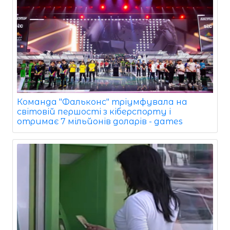
Команда "Фальконс" тріумфувала на
світовій першості з кіберспорту і
отримає 7 мільйонів доларів - games