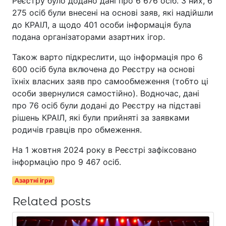
Реєстру було додано дані про 6 676 осіб. З них, 6
275 осіб були внесені на основі заяв, які надійшли
до КРАІЛ, а щодо 401 особи інформація була
подана організаторами азартних ігор.
Також варто підкреслити, що інформація про 6
600 осіб була включена до Реєстру на основі
їхніх власних заяв про самообмеження (тобто ці
особи звернулися самостійно). Водночас, дані
про 76 осіб були додані до Реєстру на підставі
рішень КРАІЛ, які були прийняті за заявками
родичів гравців про обмеження.
На 1 жовтня 2024 року в Реєстрі зафіксовано
інформацію про 9 467 осіб.
Азартні ігри
Related posts