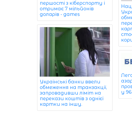
першості з кіберспорту і
Нац
отримає 7 мільйонів
Укр
доларів - games
обм
пер
кар
сто
кор
Лег
азар
Українські банки ввели
про
обмеження на транзакції,
у 9
запровадивши ліміт на
перекази коштів з однієї
картки на іншу.