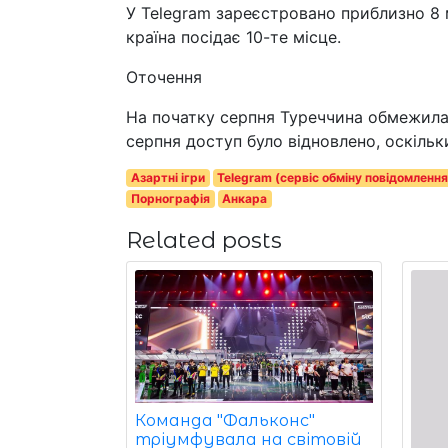
У Telegram зареєстровано приблизно 8 
країна посідає 10-те місце.
Оточення
На початку серпня Туреччина обмежила 
серпня доступ було відновлено, оскіль
Азартні ігри
Telegram (сервіс обміну повідомленн
Порнографія
Анкара
Related posts
Команда "Фальконс"
тріумфувала на світовій