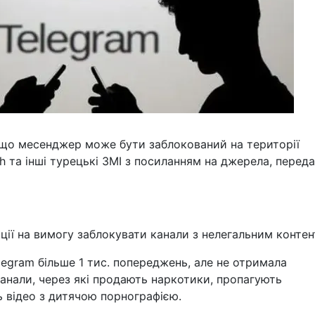
 що месенджер може бути заблокований на території
ah та інші турецькі ЗМІ з посиланням на джерела, перед
ції на вимогу заблокувати канали з нелегальним контен
legram більше 1 тис. попереджень, але не отримала
канали, через які продають наркотики, пропагують
ь відео з дитячою порнографією.