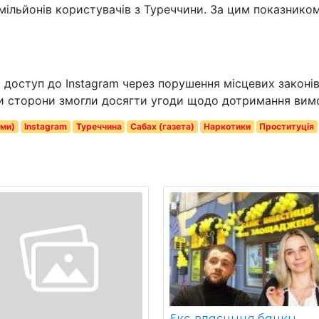
мільйонів користувачів з Туреччини. За цим показнико
доступ до Instagram через порушення місцевих законів
ки сторони змогли досягти угоди щодо дотримання вимо
ями)
Instagram
Туреччина
Сабах (газета)
Наркотики
Проституція
Екс-власниця банку