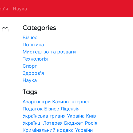
в'я
Наука
am
Categories
Бізнес
Політика
Мистецтво та розваги
Технологія
Спорт
Здоров'я
Наука
Tags
Азартні ігри
Казино
Інтернет
Податок
Бізнес
Ліцензія
Українська гривня
Україна
Київ
Українці
Лотерея
Бюджет
Росія
Кримінальний кодекс України