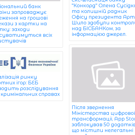
"Конкорд" Олена Сусідк
іональний банк
та колишній радник
аїни запроваджує
Офісу президента Ар
еження на грошові
Шило здобули контрол
екази з картки на
над БІСБАНКом, за
тку: заходи
інформацією джерел.
суватимуться всіх
истувачів
алізація ринку
тних ігор: БЕБ
водить розслідування
6 кримінальних справах
Після звернення
Міністерства цифрово
трансформації, App Sto
заблокував 50 додатків
що містили нелегальні