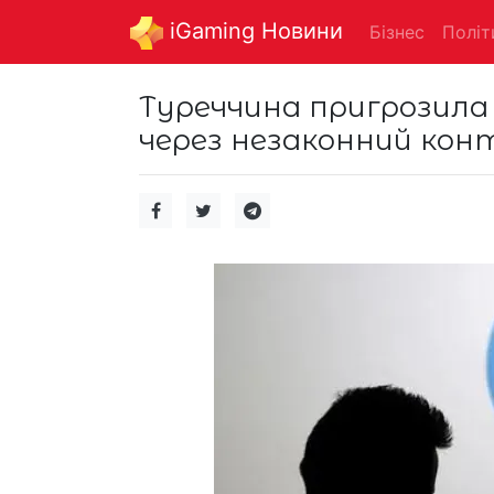
iGaming Новини
Бізнес
Політ
Туреччина пригрозила
через незаконний кон