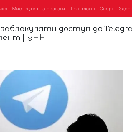
ика
Мистецтво та розваги
Технологія
Спорт
Здоро
 заблокувати доступ до Telegr
тент | УНН