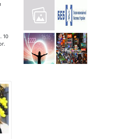
м
. 10
г.